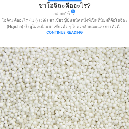
ชาโฮจิฉะคืออะไร?
0
admin
โฮจิฉะคืออะไร (ほうじ茶) ชาเขียวญี่ปุ่นชนิดหนึ่งที่เป็นที่นิยมก็คือโฮจิฉะ
(Hojicha) ซึ่งดูไม่เหมือนชาเขียวทั่ว ๆ ไปด้วยลักษณะและการคั่วที่...
CONTINUE READING