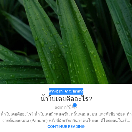
ความรู้ชา
,
ความรู้อาหาร
น้ำใบเตยคืออะไร?
0
admin
น้ำใบเตยคืออะไร? น้ำใบเตยมีรสสดชื่น กลิ่นหอมละมุน และสีเขียวอ่อน ทำ
จากต้นเตยหอม (Pandan) หรือที่มักเรียกกันว่าต้นใบเตย ที่โดดเด่นในเรื...
CONTINUE READING