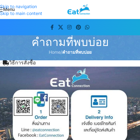
Skip to navigation
Menu
Skip to main content
คำถามที่พบบ่อย
Home
/
คำถามที่พบบ่อย
วิธีการสั่งซื้อ