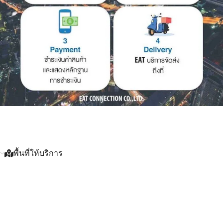
พื้นที่ให้บริการ