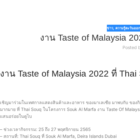
ข่าว
,
ความรู้ตะวันออ
งาน Taste of Malaysia 20
Posted 
งาน Taste of Malaysia 2022 ที่ Thai
เชิญมาร่วมในเทศกาลแสดงสินค้าและอาหาร ของมาเลเซีย มาพบกับ ของกิ
มากมาย ที่ Thai Souq ในโครงการ Souk Al Marfa งาน Taste Of Malaysia เ
แสนอร่อยในดูไบ
– ช่วงเวลากิจกรรม: 25 ถึง 27 พฤศจิกายน 2565
– สถานที่: Thai Souq ที่ Souk Al Marfa, Deira Islands Dubai