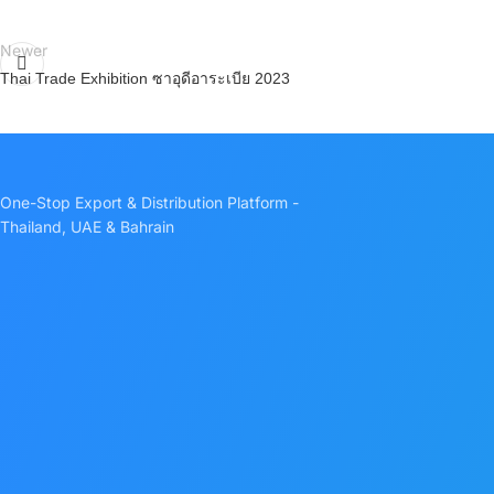
Newer
Thai Trade Exhibition ซาอุดีอาระเบีย 2023
One-Stop Export & Distribution Platform -
Thailand, UAE & Bahrain