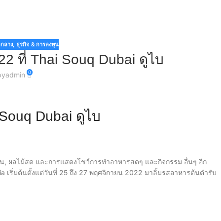
กกลาง
,
ธุรกิจ & การลงทุน
22 ที่ Thai Souq Dubai ดูไบ
0
by
admin
 Souq Dubai ดูไบ
น, ผลไม้สด และการแสดงโชว์การทำอาหารสดๆ และกิจกรรม อื่นๆ อีก
ริ่มต้นตั้งแต่วันที่ 25 ถึง 27 พฤศจิกายน 2022 มาลิ้มรสอาหารต้นตำรับ