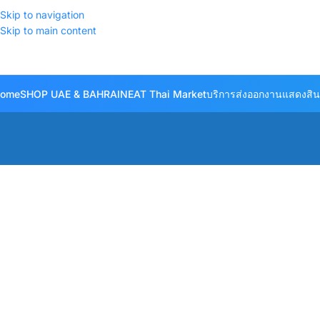
Skip to navigation
Skip to main content
ome
SHOP UAE & BAHRAIN
EAT Thai Market
บริการส่งออก
‎งานแสดงสิน