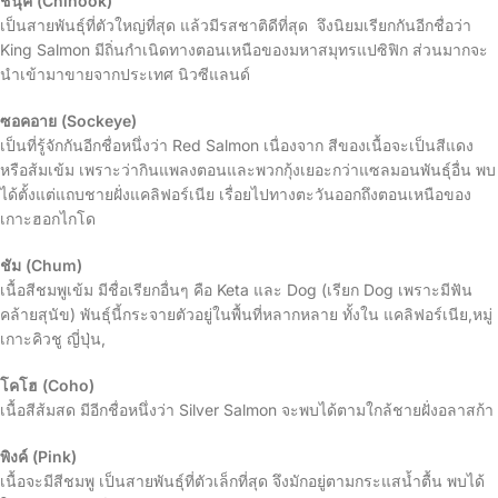
ชินุค (Chinook)
เป็นสายพันธุ์ที่ตัวใหญ่ที่สุด แล้วมีรสชาติดีที่สุด จึงนิยมเรียกกันอีกชื่อว่า
King Salmon มีถิ่นกำเนิดทางตอนเหนือของมหาสมุทรแปซิฟิก ส่วนมากจะ
นำเข้ามาขายจากประเทศ นิวซีแลนด์
ซอคอาย (Sockeye)
เป็นที่รู้จักกันอีกชื่อหนึ่งว่า Red Salmon เนื่องจาก สีของเนื้อจะเป็นสีแดง
หรือส้มเข้ม เพราะว่ากินแพลงตอนและพวกกุ้งเยอะกว่าแซลมอนพันธุ์อื่น พบ
ได้ตั้งแต่แถบชายฝั่งแคลิฟอร์เนีย เรื่อยไปทางตะวันออกถึงตอนเหนือของ
เกาะฮอกไกโด
ชัม (Chum)
เนื้อสีชมพูเข้ม มีชื่อเรียกอื่นๆ คือ Keta และ Dog (เรียก Dog เพราะมีฟัน
คล้ายสุนัข) พันธุ์นี้กระจายตัวอยู่ในพื้นที่หลากหลาย ทั้งใน แคลิฟอร์เนีย,หมู่
เกาะคิวชู ญี่ปุ่น,
โคโฮ (Coho)
เนื้อสีส้มสด มีอีกชื่อหนึ่งว่า Silver Salmon จะพบได้ตามใกล้ชายฝั่งอลาสก้า
พิงค์ (Pink)
เนื้อจะมีสีชมพู เป็นสายพันธุ์ที่ตัวเล็กที่สุด จึงมักอยู่ตามกระแสน้ำตื้น พบได้