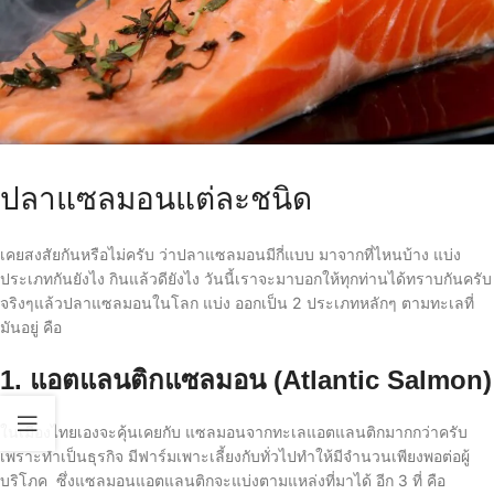
ปลาแซลมอนแต่ละชนิด
เคยสงสัยกันหรือไม่ครับ ว่าปลาแซลมอนมีกี่แบบ มาจากที่ไหนบ้าง แบ่ง
ประเภทกันยังไง กินแล้วดียังไง วันนี้เราจะมาบอกให้ทุกท่านได้ทราบกันครับ
จริงๆแล้วปลาแซลมอนในโลก แบ่ง ออกเป็น 2 ประเภทหลักๆ ตามทะเลที่
มันอยู่ คือ
1. แอตแลนติกแซลมอน (Atlantic Salmon)
ในเมืองไทยเองจะคุ้นเคยกับ แซลมอนจากทะเลแอตแลนติกมากกว่าครับ
เพราะทำเป็นธุรกิจ มีฟาร์มเพาะเลี้ยงกับทั่วไปทำให้มีจำนวนเพียงพอต่อผู้
บริโภค ซึ่งแซลมอนแอตแลนติกจะแบ่งตามแหล่งที่มาได้ อีก 3 ที่ คือ