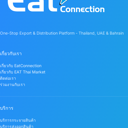
One-Stop Export & Distribution Platform - Thailand, UAE & Bahrain
เกี่ยวกับเรา
เกี่ยวกับ EatConnection
เกี่ยวกับ EAT Thai Market
ติดต่อเรา
ร่วมงานกับเรา
บริการ
บริการกระจายสินค้า
บริการส่งออกสินค้า