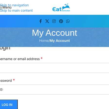
Skip to navigation
Menu
Skip to main content
My Account
Home
/
My Account
ogin
*
ername or email address
*
assword
LOG IN